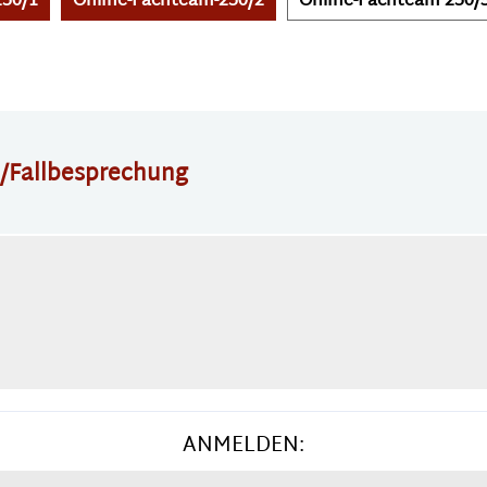
250/1
Online-Fachteam-250/2
Online-Fachteam 250/
n/Fallbesprechung
ANMELDEN: